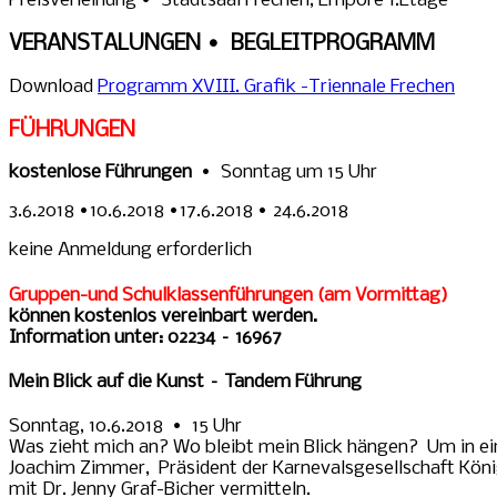
Preisverleihung • Stadtsaal Frechen, Empore 1.Etage
VERANSTALUNGEN • BEGLEITPROGRAMM
Download
Programm XVIII. Grafik -Triennale Frechen
FÜHRUNGEN
kostenlose Führungen
• Sonntag um 15 Uhr
3.6.2018 •10.6.2018 •17.6.2018 • 24.6.2018
keine Anmeldung erforderlich
Gruppen-und Schulklassenführungen (am Vormittag)
können kostenlos vereinbart werden.
Information unter: 02234 – 16967
Mein Blick auf die Kunst – Tandem Führung
Sonntag, 10.6.2018 • 15 Uhr
Was zieht mich an? Wo bleibt mein Blick hängen? Um in e
Joachim Zimmer, Präsident der Karnevalsgesellschaft König
mit Dr. Jenny Graf-Bicher vermitteln.