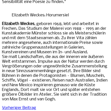
Sensibilität eine Poesie zu finden.“
Elizabeth Weckes: Horumersiel
Elizabeth Weckes
, geboren 1968, lebt und arbeitet in
Frechen. Das Studium der Malerei von 1988 – 1995 an der
Kunstakademie Münster schloss sie als Meisterschülerin
und mit dem Staatsexamen ab. Zu ihrer Vita zählen
mehrere angesehene, auch internationale Preise sowie
zahlreiche Gruppenausstellungen in Galerien,
Kunstvereinen und Museen im In- und Ausland.
Sie malt Landschaften, die aus der inneren wie äußeren
Welt entstammen. Impulse aus der Natur werden durch
Vergrößerungen oder ungewöhnliche Zusammenstellung
in neue Sinnzusammenhänge gesetzt. Ihre Bilder sind
Bühnen in denen die Protagonisten – Blumen, Muscheln,
Schiffe, Vögel – existieren. Reisen nach Australien, Indien
und New Mexico inspirieren genauso wie die Küste
Englands. Dort malt sie vor Ort und später entstehen
größere Ölbilder im Atelier. Sie sieht sich in der Tradition
von Max Ernst und van Gogh.
Beitragsnavigation
Schlagwörter:
Vorheriger Beitrag