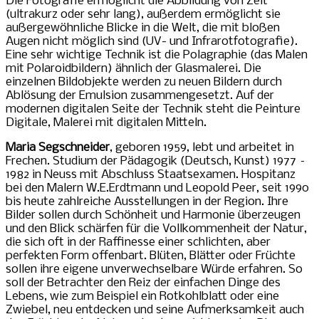
Die Fotografie ermöglicht die Abbildung von Zeit
(ultrakurz oder sehr lang), außerdem ermöglicht sie
außergewöhnliche Blicke in die Welt, die mit bloßen
Augen nicht möglich sind (UV- und Infrarotfotografie).
Eine sehr wichtige Technik ist die Polagraphie (das Malen
mit Polaroidbildern) ähnlich der Glasmalerei. Die
einzelnen Bildobjekte werden zu neuen Bildern durch
Ablösung der Emulsion zusammengesetzt. Auf der
modernen digitalen Seite der Technik steht die Peinture
Digitale, Malerei mit digitalen Mitteln.
Maria Segschneider
, geboren 1959, lebt und arbeitet in
Frechen. Studium der Pädagogik (Deutsch, Kunst) 1977 –
1982 in Neuss mit Abschluss Staatsexamen. Hospitanz
bei den Malern W.E.Erdtmann und Leopold Peer, seit 1990
bis heute zahlreiche Ausstellungen in der Region. Ihre
Bilder sollen durch Schönheit und Harmonie überzeugen
und den Blick schärfen für die Vollkommenheit der Natur,
die sich oft in der Raffinesse einer schlichten, aber
perfekten Form offenbart. Blüten, Blätter oder Früchte
sollen ihre eigene unverwechselbare Würde erfahren. So
soll der Betrachter den Reiz der einfachen Dinge des
Lebens, wie zum Beispiel ein Rotkohlblatt oder eine
Zwiebel, neu entdecken und seine Aufmerksamkeit auch