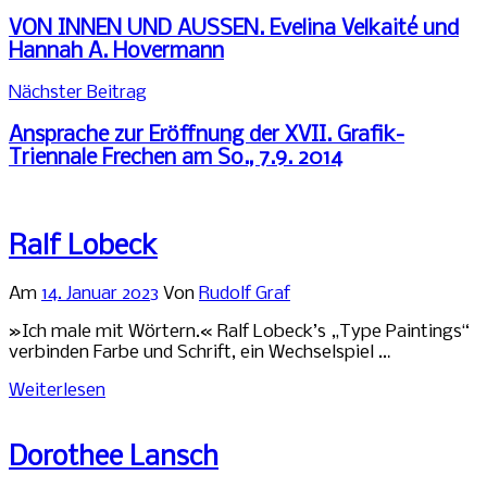
Ausstellung
,
VON INNEN UND AUSSEN. Evelina Velkaité und
Jahresgaben
Hannah A. Hovermann
Nächster Beitrag
Ansprache zur Eröffnung der XVII. Grafik-
Triennale Frechen am So., 7.9. 2014
Ralf Lobeck
Am
14. Januar 2023
Von
Rudolf Graf
»Ich male mit Wörtern.« Ralf Lobeck’s „Type Paintings“
verbinden Farbe und Schrift, ein Wechselspiel …
Weiterlesen
Dorothee Lansch