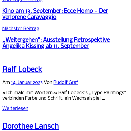
Beitragsnavigation
Kino am 13. September: Ecce Homo – Der
verlorene Caravaggio
Nächster Beitrag
„Weitergehen“: Ausstellung Retrospektive
Angelika Kissing ab 11. September
Ralf Lobeck
Am
14. Januar 2023
Von
Rudolf Graf
»Ich male mit Wörtern.« Ralf Lobeck’s „Type Paintings“
verbinden Farbe und Schrift, ein Wechselspiel …
Weiterlesen
Dorothee Lansch