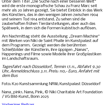
Unter dem Titel „Die Suche nach einer besseren Welt“
wird die erste monografische Schau zu Franz Marc seit
mehr als 20 Jahren gezeigt. Sie bietet Einblick in das Werk
des Künstlers, das in den wenigen Jahren zwischen 1904
und seinem Tod 1914 entstand. Zu sehen sind die
zauberhaften frühen Tierdarstellungen, aber auch das
Spätwerk, in dem sich die Formen kubistisch auflösen.
Am Nachmittag steht die Ausstellung „Dream Machine“
mit Werken von Niki de Saint Phalle im Kunstpalast auf
dem Programm.
Gezeigt werden die berühmten
Schießbilder der Künstlerin, ihre üppigen „Nanas“,
Happenings und Filme sowie Modelle ihrer Großplastiken
im Landschaftsraum.
Tagesfahrt nach Düsseldorf, Termin 17.11., Abfahrt 9.30
Uhr, Anmeldeschluss 3.11. Preis: 110,- Euro, Anfahrt mit
dem Bus
Foto: K20 Kunstsammlung NRW; Kunstpalast Düsseldorf
Nana_pink1. Nana, Pink, © Niki Charitable Art Foundation
/ VG Bild-Kunst, Bonn 2025
Vorheriger Beitrag